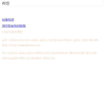
라인
이용약관
개인정보처리방침
사업자정보확인
상호: 고운동커피로스터스 | 대표: 김판수 | 개인정보관리책임자: 김판수 | 전화: 055-325-
5520 | 이메일: tripiakk@naver.com
주소: 경상남도 김해시 칠산로 399번길 33 | 사업자등록번호:
388-01-01245
| 통신판매:
2018-경남김해-0232
| 호스팅제공자: (주)식스샵