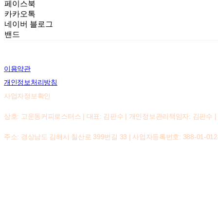
페이스북
카카오톡
네이버 블로그
밴드
이용약관
개인정보처리방침
사업자정보확인
상호: 고운동커피로스터스 | 대표: 김판수 | 개인정보관리책임자: 김판수 | 전화: 055
주소: 경상남도 김해시 칠산로 399번길 33 | 사업자등록번호:
388-01-012