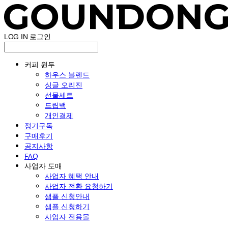
LOG IN
로그인
커피 원두
하우스 블렌드
싱글 오리진
선물세트
드립백
개인결제
정기구독
구매후기
공지사항
FAQ
사업자 도매
사업자 혜택 안내
사업자 전환 요청하기
샘플 신청안내
샘플 신청하기
사업자 전용몰