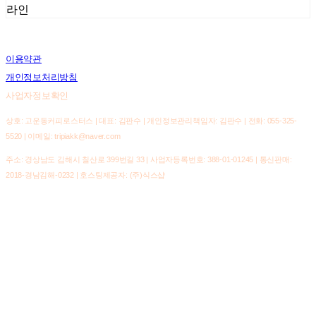
라인
이용약관
개인정보처리방침
사업자정보확인
상호: 고운동커피로스터스 | 대표: 김판수 | 개인정보관리책임자: 김판수 | 전화: 055-325-
5520 | 이메일: tripiakk@naver.com
주소: 경상남도 김해시 칠산로 399번길 33 | 사업자등록번호:
388-01-01245
| 통신판매:
2018-경남김해-0232
| 호스팅제공자: (주)식스샵