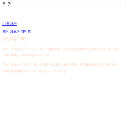
라인
이용약관
개인정보처리방침
사업자정보확인
상호: 고운동커피로스터스 | 대표: 김판수 | 개인정보관리책임자: 김판수 | 전화: 055-325-
5520 | 이메일: tripiakk@naver.com
주소: 경상남도 김해시 칠산로 399번길 33 | 사업자등록번호:
388-01-01245
| 통신판매:
2018-경남김해-0232
| 호스팅제공자: (주)식스샵