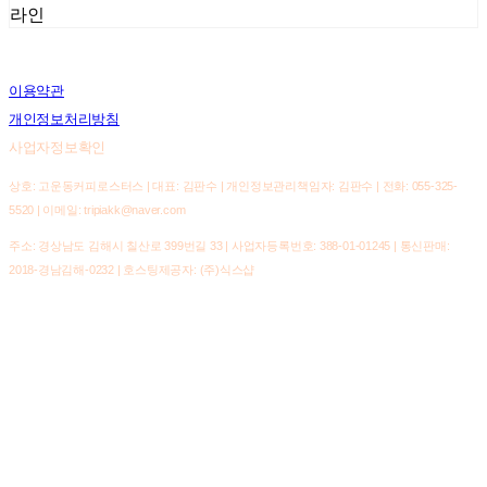
라인
이용약관
개인정보처리방침
사업자정보확인
상호: 고운동커피로스터스 | 대표: 김판수 | 개인정보관리책임자: 김판수 | 전화: 055-325-
5520 | 이메일: tripiakk@naver.com
주소: 경상남도 김해시 칠산로 399번길 33 | 사업자등록번호:
388-01-01245
| 통신판매:
2018-경남김해-0232
| 호스팅제공자: (주)식스샵