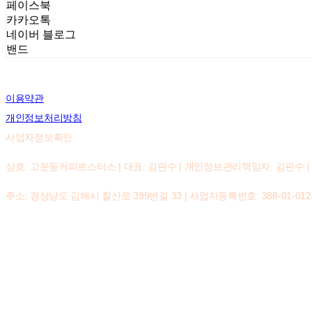
페이스북
카카오톡
네이버 블로그
밴드
이용약관
개인정보처리방침
사업자정보확인
상호: 고운동커피로스터스 | 대표: 김판수 | 개인정보관리책임자: 김판수 | 전화: 055
주소: 경상남도 김해시 칠산로 399번길 33 | 사업자등록번호:
388-01-012