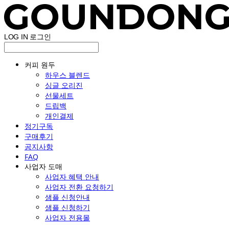
LOG IN
로그인
커피 원두
하우스 블렌드
싱글 오리진
선물세트
드립백
개인결제
정기구독
구매후기
공지사항
FAQ
사업자 도매
사업자 혜택 안내
사업자 전환 요청하기
샘플 신청안내
샘플 신청하기
사업자 전용몰