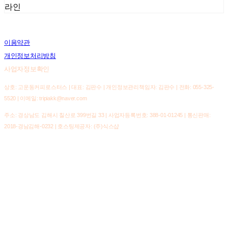
라인
이용약관
개인정보처리방침
사업자정보확인
상호: 고운동커피로스터스 | 대표: 김판수 | 개인정보관리책임자: 김판수 | 전화: 055-325-
5520 | 이메일: tripiakk@naver.com
주소: 경상남도 김해시 칠산로 399번길 33 | 사업자등록번호:
388-01-01245
| 통신판매:
2018-경남김해-0232
| 호스팅제공자: (주)식스샵