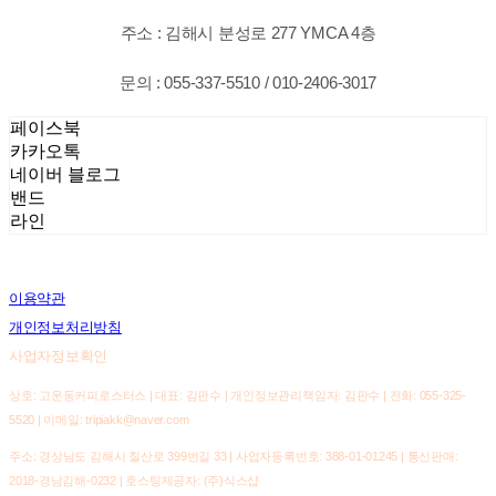
주소 : 김해시 분성로 277 YMCA 4층
문의 : 055-337-5510 / 010-2406-3017
페이스북
카카오톡
네이버 블로그
밴드
라인
이용약관
개인정보처리방침
사업자정보확인
상호: 고운동커피로스터스 | 대표: 김판수 | 개인정보관리책임자: 김판수 | 전화: 055-325-
5520 | 이메일: tripiakk@naver.com
주소: 경상남도 김해시 칠산로 399번길 33 | 사업자등록번호:
388-01-01245
| 통신판매:
2018-경남김해-0232
| 호스팅제공자: (주)식스샵